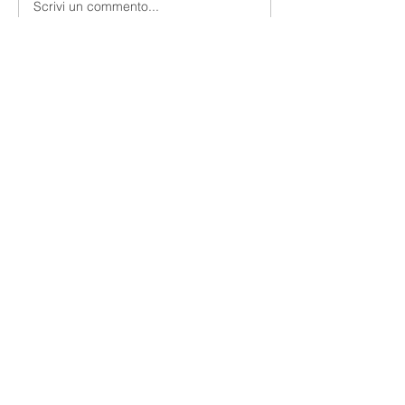
Scrivi un commento...
Massimo Rea - Quant
Analyst
Facci delle domande