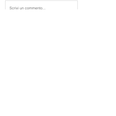
Scrivi un commento...
Massimo Rea - Quant
Analyst
Facci delle domande