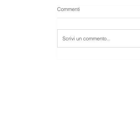
Commenti
Scrivi un commento...
NON FARM PAYROLLS
Massimo Rea - Quant A