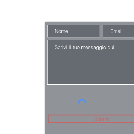
nalyst
Facci delle domande
Submit