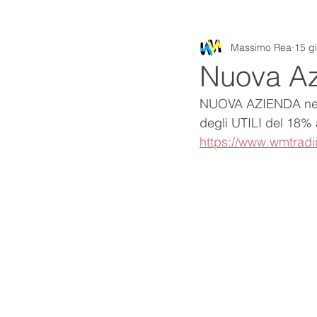
Massimo Rea
15 g
Nuova A
NUOVA AZIENDA nel n
degli UTILI del 18%
https://www.wmtrad