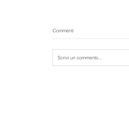
Commenti
Scrivi un commento...
NON FARM PAYROLLS
Massimo Rea - Quant A